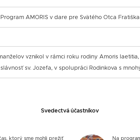
Program AMORIS v dare pre Svätého Otca Fratiška
nželov vznikol v rámci roku rodiny Amoris laetiti
slávnosť sv. Jozefa, v spolupráci Rodinkova s mnoh
Svedectvá účastníkov
as, ktorý sme mohli prežiť
Na program