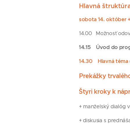
Hlavná štruktúr
sobota 14. október 
14.00 Možnosť odovz
14.15
Úvod do progr
14.30 Hlavná téma
Prekážky trvalé
Štyri kroky k ná
+ manželský dialóg v
+ diskusia s prednáš