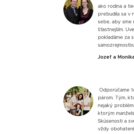
ako rodina a ti
prebudila sa v 
sebe, aby sme u
šťastnejším. Uve
pokladáme za s
samozrejmosťou
Jozef a Monik
Odporúčame to
párom. Tým, kt
nejaký problém 
ktorým manžels
Skúsenosti a s
vždy obohatením