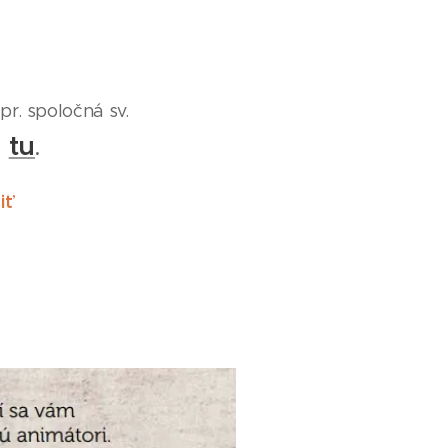
r. spoločná sv.
tu
e
.
iť