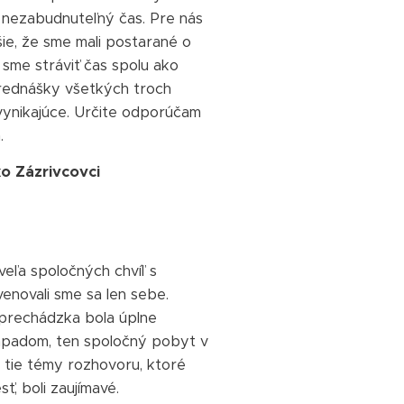
nezabudnuteľný čas. Pre nás
šie, že sme mali postarané o
i sme stráviť čas spolu ako
Prednášky všetkých troch
vynikajúce. Určite odporúčam
.
ko Zázrivcovci
 veľa spoločných chvíľ s
enovali sme sa len sebe.
prechádzka bola úplne
padom, ten spoločný pobyt v
j tie témy rozhovoru, ktoré
sť, boli zaujímavé.