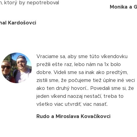
h, ktorý by nepotreboval
Monika a 
hal Kardošovci
Vraciame sa, aby sme túto víkendovku
prežili ešte raz, lebo nám na 1x bolo
dobre. Videli sme sa inak ako predtým,
zistili sme, že počujeme tiež úplne iné veci
ako ten druhý hovorí... Povedali sme si, že
jeden víkend naozaj nestačí, treba to
všetko viac utvrdiť, viac nasať..
Rudo a Miroslava Kovačíkovci