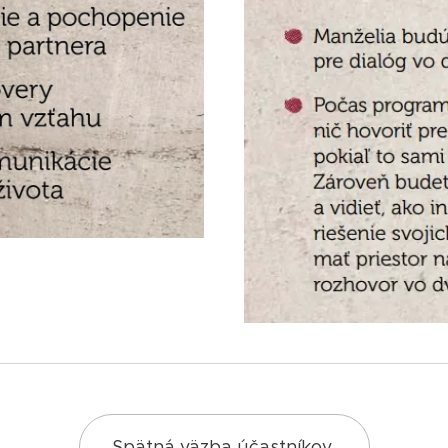
Spätná väzba účastníkov