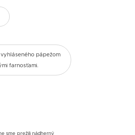
a, vyhláseného pápežom
ými farnosťami.
e sme prežili nádherný