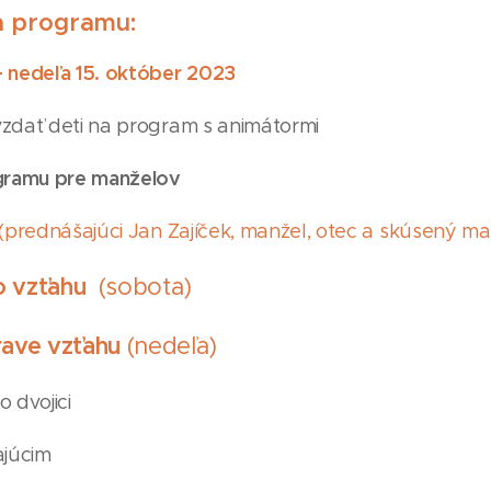
a programu:
+ nedeľa 15. október 2023
dať deti na program s animátormi
amu pre manželov
(prednášajúci Jan Zajíček, manžel, otec a skúsený m
ho vzťahu
(sobota)
prave vzťahu
(nedeľa)
o dvojici
ajúcim