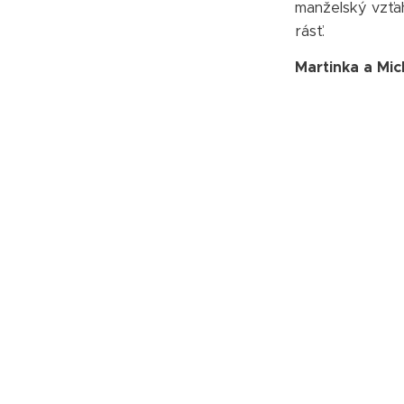
manželský vzťa
rásť.
Martinka a Mic