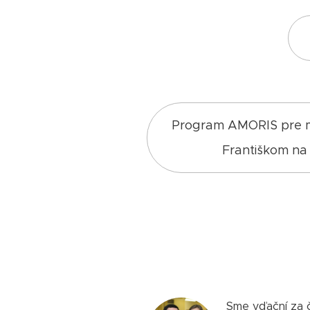
Program AMORIS pre ma
Františkom na 
Sme vďační za č