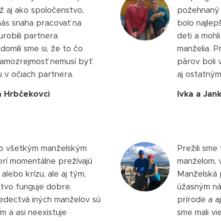
ež aj ako spoločenstvo,
požehnaný 
nás snaha pracovať na
bolo najlep
robili partnera
deti a mohl
domili sme si, že to čo
manželia. 
amozrejmosť nemusí byť
párov boli 
 v očiach partnera.
aj ostatným
a Hrbčekovci
Ivka a Jan
 všetkým manželským
Prežili sme
orí momentálne prežívajú
manželom, v
alebo krízu, ale aj tým,
Manželská 
tvo funguje dobre.
úžasným ná
vedectvá iných manželov sú
prírode a a
 a asi neexistuje
sme mali vie